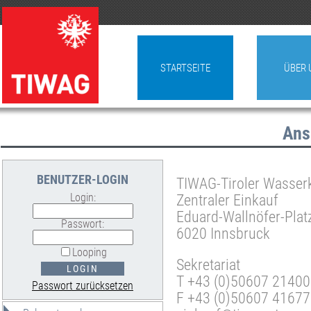
STARTSEITE
ÜBER 
Ans
BENUTZER-LOGIN
TIWAG-Tiroler Wasser
Login:
Zentraler Einkauf
Eduard-Wallnöfer-Plat
Passwort:
6020 Innsbruck
Looping
Sekretariat
T +43 (0)50607 21400
Passwort zurücksetzen
F +43 (0)50607 41677