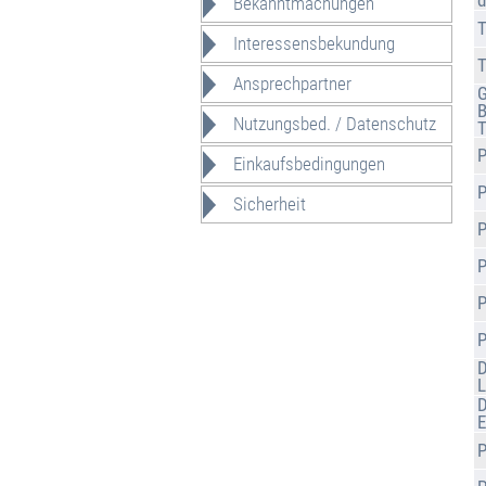
d
Bekanntmachungen
T
Interessensbekundung
T
Ansprechpartner
G
B
Nutzungsbed. / Datenschutz
T
Einkaufsbedingungen
Sicherheit
P
D
L
D
E
P