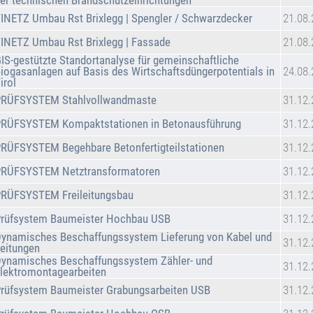
er technischen Brandschutzeinrichtungen
INETZ Umbau Rst Brixlegg | Spengler / Schwarzdecker
21.08
INETZ Umbau Rst Brixlegg | Fassade
21.08
IS-gestützte Standortanalyse für gemeinschaftliche
iogasanlagen auf Basis des Wirtschaftsdüngerpotentials in
24.08
irol
PRÜFSYSTEM Stahlvollwandmaste
31.12
PRÜFSYSTEM Kompaktstationen in Betonausführung
31.12
RÜFSYSTEM Begehbare Betonfertigteilstationen
31.12
PRÜFSYSTEM Netztransformatoren
31.12
PRÜFSYSTEM Freileitungsbau
31.12
Prüfsystem Baumeister Hochbau USB
31.12
ynamisches Beschaffungssystem Lieferung von Kabel und
31.12
eitungen
ynamisches Beschaffungssystem Zähler- und
31.12
lektromontagearbeiten
rüfsystem Baumeister Grabungsarbeiten USB
31.12