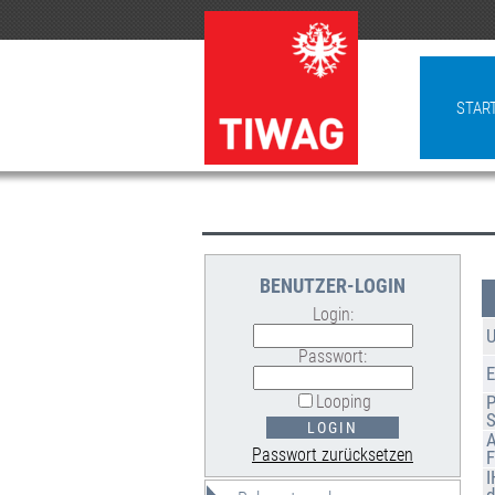
STAR
BENUTZER-LOGIN
Login:
U
Passwort:
E
Looping
P
S
A
Passwort zurücksetzen
F
I