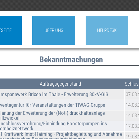
TSEITE
ÜBER UNS
HELPDESK
Bekanntmachungen
Auftragsgegenstand
Schlus
mspannwerk Brixen im Thale - Erweiterung 30kV-GIS
07.08
ventagentur für Veranstaltungen der TIWAG-Gruppe
14.08
lanung der Erweiterung der (Not-) druckhalteanlage
14.08
illzwickel
nschlussverrohrung/Einbindung Boosterpumpen ins
17.08
ernheiznetzwerk
H Kraftwerk Imst-Haiming - Projektbegleitung und Abnahme
19.08