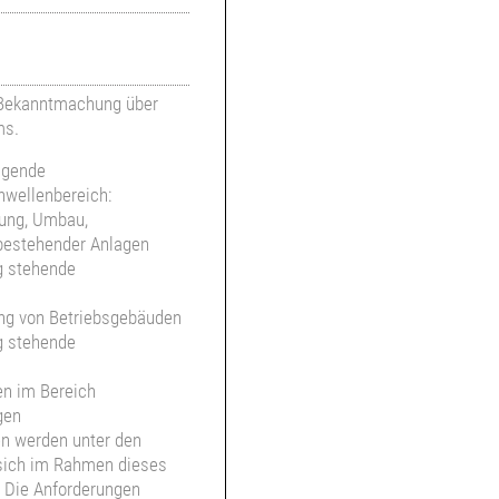
 Bekanntmachung über
ms.
lgende
hwellenbereich:
rung, Umbau,
bestehender Anlagen
 stehende
ung von Betriebsgebäuden
 stehende
en im Bereich
gen
n werden unter den
sich im Rahmen dieses
. Die Anforderungen