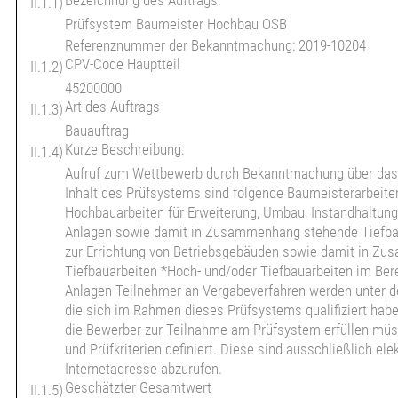
Bezeichnung des Auftrags:
II.1.1)
Prüfsystem Baumeister Hochbau OSB
Referenznummer der Bekanntmachung: 2019-10204
CPV-Code Hauptteil
II.1.2)
45200000
Art des Auftrags
II.1.3)
Bauauftrag
Kurze Beschreibung:
II.1.4)
Aufruf zum Wettbewerb durch Bekanntmachung über das
Inhalt des Prüfsystems sind folgende Baumeisterarbeite
Hochbauarbeiten für Erweiterung, Umbau, Instandhaltun
Anlagen sowie damit in Zusammenhang stehende Tiefba
zur Errichtung von Betriebsgebäuden sowie damit in Z
Tiefbauarbeiten *Hoch- und/oder Tiefbauarbeiten im Be
Anlagen Teilnehmer an Vergabeverfahren werden unter 
die sich im Rahmen dieses Prüfsystems qualifiziert hab
die Bewerber zur Teilnahme am Prüfsystem erfüllen müss
und Prüfkriterien definiert. Diese sind ausschließlich ele
Internetadresse abzurufen.
Geschätzter Gesamtwert
II.1.5)