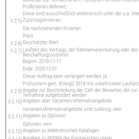
Prüfkriterien definiert.
Diese sind ausschließlich elektronisch unter der u.a. In
Zuschlagskriterien
II.2.5)
Die nachstehenden Kriterien
Preis
Geschätzter Wert
II.2.6)
Laufzeit des Vertrags, der Rahmenvereinbarung oder de
II.2.7)
Beschaffungssystems
Beginn: 2019-11-11
Ende: 2035-12-31
Dieser Auftrag kann verlängert werden: ja
Prüfsystem gem. BVergG 2018 mit unbefristeter Laufzeit
Angabe zur Beschränkung der Zahl der Bewerber, die zu
II.2.9)
Teilnahme aufgefordert werden
Angaben über Varianten/Alternativangebote
II.2.10)
Varianten/Alternativangebote sind zulässig: nein
Angaben zu Optionen
II.2.11)
Optionen: nein
Angaben zu elektronischen Katalogen
II.2.12)
Angaben zu Mitteln der Europäischen Union
II.2.13)