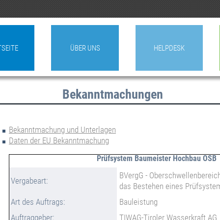
TSEITE
ÜBER UNS
HELPDESK
Bekanntmachungen
Bekanntmachung und Unterlagen
Daten der EU Bekanntmachung
Prüfsystem Baumeister Hochbau OSB
BVergG - Oberschwellenbereic
Vergabeart:
das Bestehen eines Prüfsystem
Art des Auftrags:
Bauleistung
Auftraggeber:
TIWAG-Tiroler Wasserkraft AG