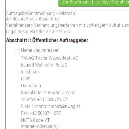
Zur Bewerbung für dieses Verfahre
Auftragsbekanntmachung - Sektoren
Art des Auftrags: Bauauftrag
Verfahrensart: Verhandlungsverfahren mit vorherigem Aufruf z
Legal Basis: Richtlinie 2014/25/EU
Abschnitt I: Öffentlicher Auftraggeber
Name und Adressen
I.1)
TIWAG-Tiroler Wasserkraft AG
Eduard-Wallnöfer-Platz 2
Innsbruck
6020
Österreich
Kontaktstelle: Martin Crepaz
Telefon: +43 5060721577
E-Mail: martin.crepaz@tiwag.at
Fax: +43 5060741677
NUTS-Code: AT
Internet-Adresse(n):