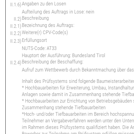
Angaben zu den Losen
II.1.6)
Aufteilung des Auftrags in Lose: nein
Beschreibung
II.2)
Bezeichnung des Auftrags:
II.2.1)
Weitere(r) CPV-Code(s)
II.2.2)
Erfüllungsort
II.2.3)
NUTS-Code: AT33
Hauptort der Ausführung: Bundesland Tirol
Beschreibung der Beschaffung:
II.2.4)
Aufruf zum Wettbewerb durch Bekanntmachung über das
Inhalt des Prüfsystems sind folgende Baumeisterarbeite
* Hochbauarbeiten für Erweiterung, Umbau, Instandhalt
Anlagen sowie damit in Zusammenhang stehende Tiefba
* Hochbauarbeiten zur Errichtung von Betriebsgebäuden 
Zusammenhang stehende Tiefbauarbeiten
*Hoch- und/oder Tiefbauarbeiten im Bereich hochspann
Teilnehmer an Vergabeverfahren werden unter den Unter
im Rahmen dieses Prüfsystems qualifiziert haben. Die A
Bewerber zur Teilnahme am Prüfsystem erfüllen müssen, 