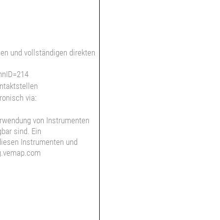
en und vollständigen direkten
nnID=214
ntaktstellen
onisch via:
erwendung von Instrumenten
bar sind. Ein
 diesen Instrumenten und
wag.vemap.com